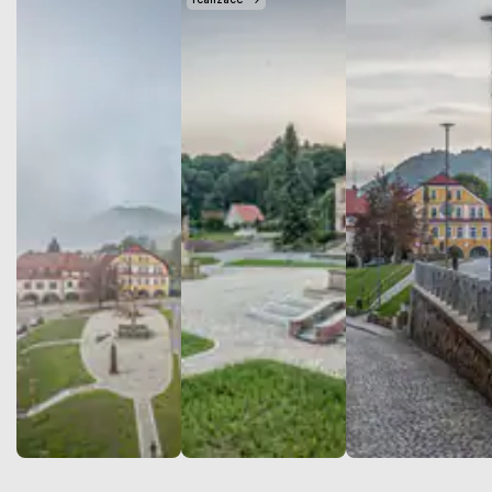
ve spolupráci s expertní
skupinou z FA ČVUT.