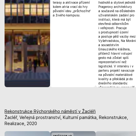
terasy a aktivace přízemí
hodnotě a stylové jednotě
kolem atria vrací do hry
Pragerovy architektury
původní ideu „průchozího“
a současně na důsledném
a živého kampusu.
uživatelském zadání pro
instituci, která má být
otevřená odborníkům
i veřejnosti. Pracuje
s prostupností území
a posiluje pěší vazby mez
Vyšehradskou, Na Moráni
a sousedstvím
Emauzského kláštera,
přičemž hlavní vstupní
gesto má zůstat spíš
reprezentativní než
logistické. V interiéru i v
parteru projekt navazuje
na původní materiálové
kvality a překládá je do
dnešního standardu:
různorodé typy pracovišť,
sdílené zázemí a prostory
pro ad-hoc týmy,
workshopy a prezentace –
s připraveností reagovat
na proměny pracovních
Rekonstrukce Rýchorského náměstí v Žacléři
režimů. Podkladová studi
Žacléř, Veřejná prostranství, Kulturní památka, Rekonstrukce,
pro tendr design&build jde
vědomě do velké
Realizace, 2020
podrobnosti a definuje
technický i uživatelský
standard napříč profesem