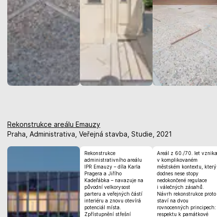
Rekonstrukce areálu Emauzy
Praha, Administrativa, Veřejná stavba, Studie, 2021
Rekonstrukce
Areál z 60./70. let vznika
administrativního areálu
v komplikovaném
IPR Emauzy – díla Karla
městském kontextu, který
Pragera a Jiřího
dodnes nese stopy
Kadeřábka – navazuje na
nedokončené regulace
původní velkorysost
i válečných zásahů.
parteru a veřejných částí
Návrh rekonstrukce proto
interiéru a znovu otevírá
staví na dvou
potenciál místa.
rovnocenných principech:
Zpřístupnění střešní
respektu k památkové