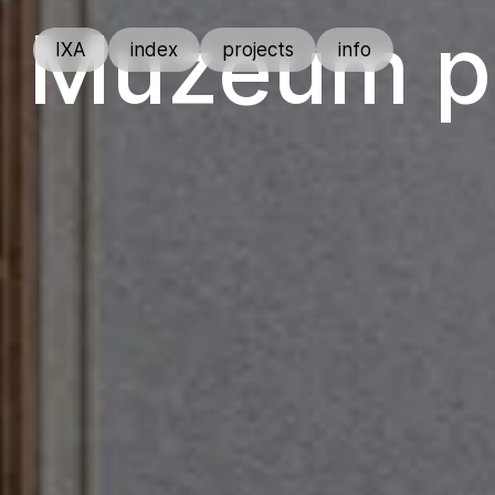
Muzeum pa
IXA
index
projects
info