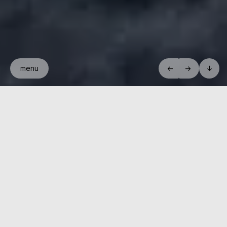
menu
←
→
↓