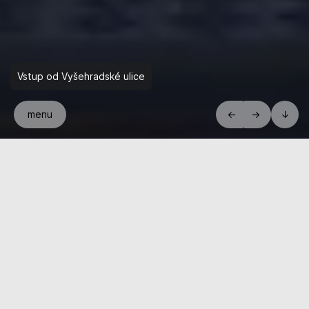
Vstup od Vyšehradské ulice
menu
←
→
↓
Areál z 60./70. let vznikal v komplikovaném městském kontextu,
který dodnes nese stopy nedokončené regulace i válečných
zásahů. Návrh rekonstrukce proto staví na dvou rovnocenných
principech: respektu k památkové hodnotě a stylové jednotě
Pragerovy architektury a současně na důsledném uživatelském
zadání pro instituci, která má být otevřená odborníkům
i veřejnosti. Pracuje s prostupností území a posiluje pěší vazby
mezi Vyšehradskou, Na Moráni a sousedstvím Emauzského
kláštera, přičemž hlavní vstupní gesto má zůstat spíš
reprezentativní než logistické. V interiéru i v parteru projekt
navazuje na původní materiálové kvality a překládá je do dnešního
standardu: různorodé typy pracovišť, sdílené zázemí a prostory